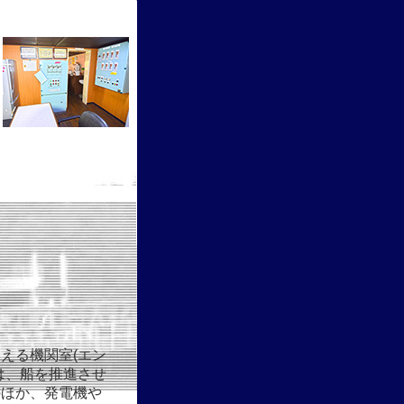
える機関室(エン
は、船を推進させ
のほか、発電機や