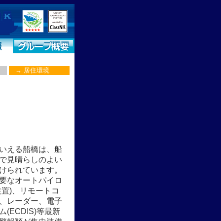
→
居住環境
いえる船橋は、船
で見晴らしのよい
けられています。
要なオートパイロ
装置)、リモートコ
、レーダー、電子
(ECDIS)等最新