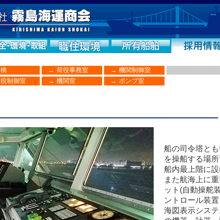
橋
→
荷役事務室
→
機関制御室
役制御室
→
機関室
→
ポンプ室
船の司令塔とも
を操船する場所
船内最上階に設
また航海上に重
ット(自動操舵
ントロール装置
海図表示システム