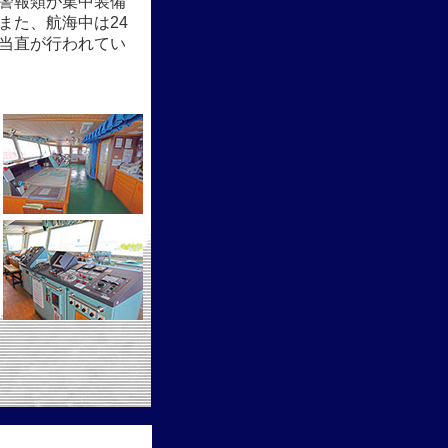
警報類が集中装備
また、航海中は24
当直が行われてい