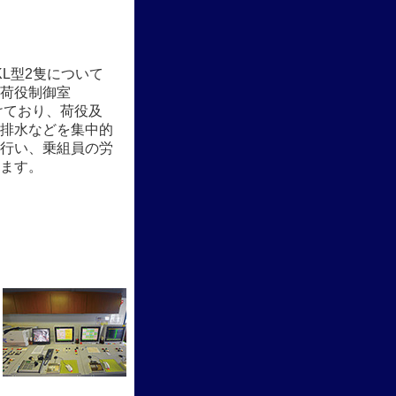
0KL型2隻について
荷役制御室
けており、荷役及
排水などを集中的
行い、乗組員の労
ます。