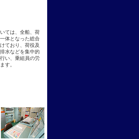
いては、全船、荷
一体となった総合
けており、荷役及
排水などを集中的
行い、乗組員の労
ます。