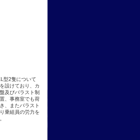
0KL型2隻について
を設けており、カ
盤及びバラスト制
置、事務室でも荷
き、またバラスト
り乗組員の労力を
。