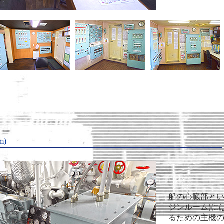
m)
船の心臓部とい
ジンルーム)に
るための主機