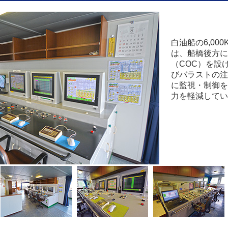
白油船の6,00
は、船橋後方に
（COC）を設
びバラストの注
に監視・制御を
力を軽減してい