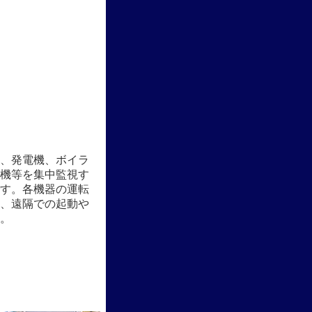
、発電機、ボイラ
機等を集中監視す
す。各機器の運転
、遠隔での起動や
。