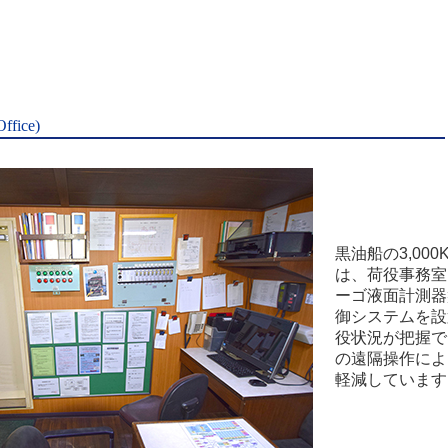
fice)
黒油船の3,00
は、荷役事務室
ーゴ液面計測器
御システムを設
役状況が把握で
の遠隔操作によ
軽減しています