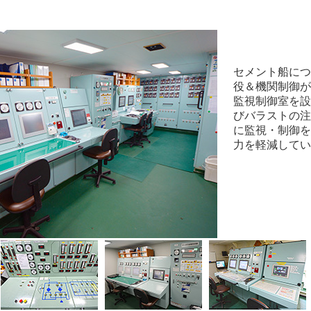
セメント船につ
役＆機関制御が
監視制御室を設
びバラストの注
に監視・制御を
力を軽減してい