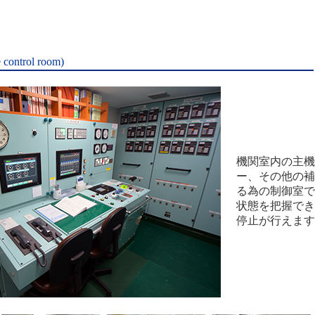
ntrol room)
機関室内の主機
ー、その他の補
る為の制御室で
状態を把握でき
停止が行えます