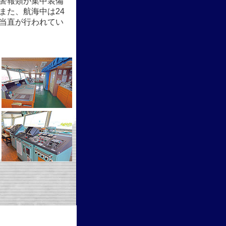
警報類が集中装備
また、航海中は24
当直が行われてい