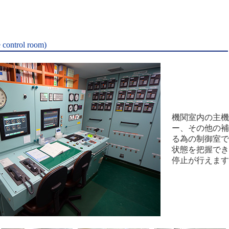
ntrol room)
機関室内の主機
ー、その他の補
る為の制御室で
状態を把握でき
停止が行えます