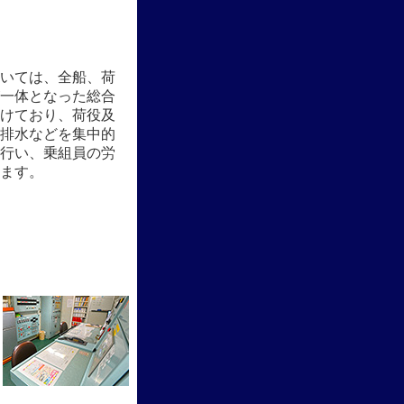
いては、全船、荷
一体となった総合
けており、荷役及
排水などを集中的
行い、乗組員の労
ます。