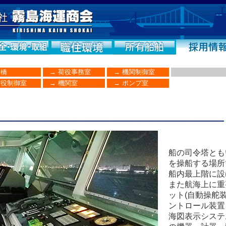
橋
→
荷役事務室
→
機関制御室
役制御室
→
機関室
→
ポンプ室
船の司令塔とも
を操船する場所
船内最上階に設
また航海上に重
ット(自動操舵
ントロール装置
海図表示システム