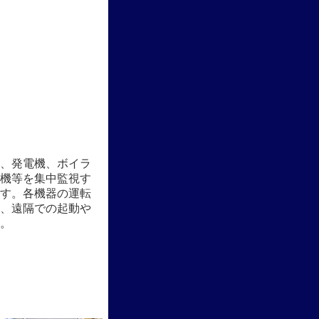
、発電機、ボイラ
機等を集中監視す
す。各機器の運転
、遠隔での起動や
。