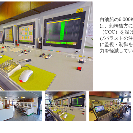
白油船の6,00
は、船橋後方に
（COC）を設
びバラストの注
に監視・制御を
力を軽減してい