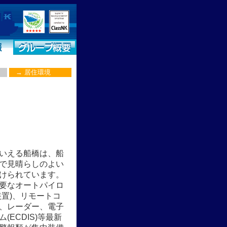
→
居住環境
いえる船橋は、船
で見晴らしのよい
けられています。
要なオートパイロ
装置)、リモートコ
、レーダー、電子
(ECDIS)等最新