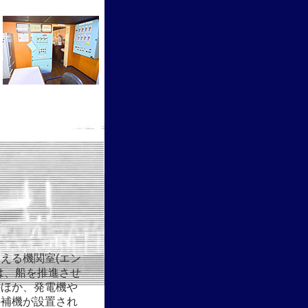
える機関室(エン
は、船を推進させ
のほか、発電機や
の補機が設置され