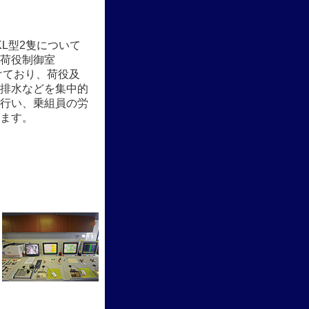
0KL型2隻について
荷役制御室
けており、荷役及
排水などを集中的
行い、乗組員の労
ます。