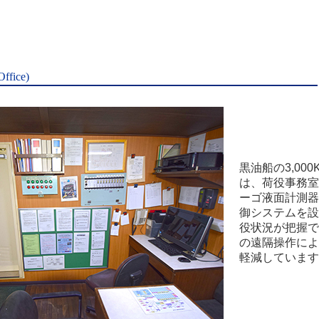
fice)
黒油船の3,00
は、荷役事務室
ーゴ液面計測器
御システムを設
役状況が把握で
の遠隔操作によ
軽減しています