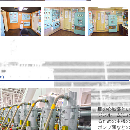
m)
船の心臓部とい
ジンルーム)に
るための主機
ポンプ類など