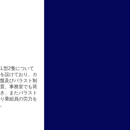
0KL型2隻について
を設けており、カ
盤及びバラスト制
置、事務室でも荷
き、またバラスト
り乗組員の労力を
。