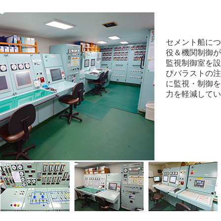
セメント船につ
役＆機関制御が
監視制御室を設
びバラストの注
に監視・制御を
力を軽減してい