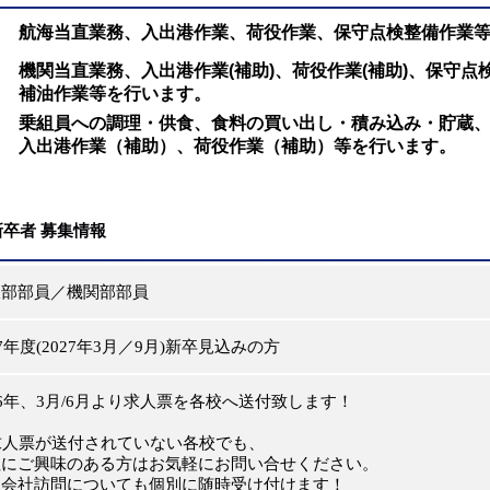
航海当直業務、入出港作業、荷役作業、保守点検整備作業
機関当直業務、入出港作業(補助)、荷役作業(補助)、保守点
補油作業等を行います。
乗組員への調理・供食、食料の買い出し・積み込み・貯蔵
入出港作業（補助）、荷役作業（補助）等を行います。
新卒
者
募集情報
部部員／機関部部員
7年度
(
2027年3月／9月
)
新卒見込みの方
6年、3月/6月より求人票を各校へ送付致します！
求人票が送付されていない各校でも、
にご興味のある方はお気軽にお問い合せください。
会社訪問についても個別に随時受け付けます！