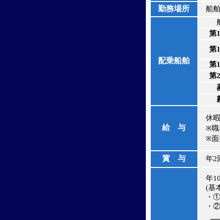
勤務場所
船舶(
第
第
配乗船舶
第
第
休暇
給 与
※職
※面
賞 与
年2回
年10
(基
・①
・②