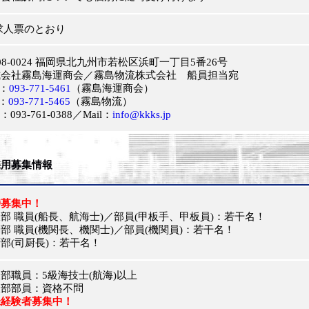
求人票のとおり
8-0024 福岡県北九州市若松区浜町一丁目5番26号
会社霧島海運商会／霧島物流株式会社 船員担当宛
：
093-771-5461
（霧島海運商会）
：
093-771-5465
（霧島物流）
093-761-0388／Mail：
info@kkks.jp
用募集情報
時募集中！
 職員(船長、航海士)／部員(甲板手、甲板員)：若干名
！
 職員(機関長、機関士)／部員(機関員)：若干名
！
(司厨長)：若干名
！
職員：5級海技士(航海)以上
部部員：資格不問
未経験者募集中！