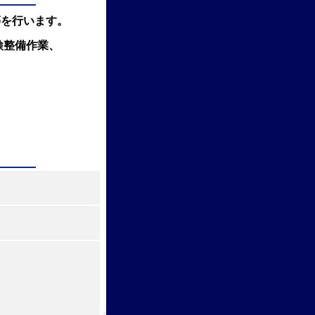
等を行います。
検整備作業、
、