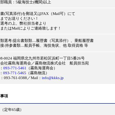
職員：5級海技士(機関)以上
(写真添付)を郵送又はFAX（Mail可）にて
までお送りください！
選考の上、弊社担当者より
たはMailによりご連絡致します！
類選考:提出書類類…履歴書（写真添付）、乗船履歴書
:持参書類…船員手帳、海技免状、他 取得資格 等
8-0024 福岡県北九州市若松区浜町一丁目5番26号
会社霧島海運商会／霧島物流株式会社 船員担当宛
：
093-771-5461
（霧島海運商会）
：
093-771-5465
（霧島物流）
093-761-0388／Mail：
info@kkks.jp
通事項
（定年65歳）