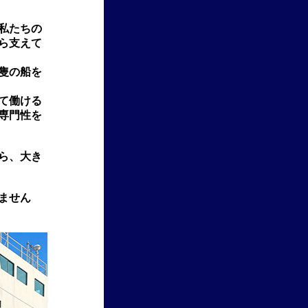
私たちの
ら支えて
一隻の船を
て働ける
専門性を
ら、大き
ません