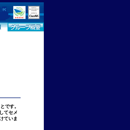
ことです。
してセメ
けていま