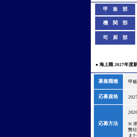
甲 板 部
機 関 部
司 厨 部
● 海上職 2027年度
募集職種
甲板
応募資格
202
202
応募方法
※ 
弊社
また