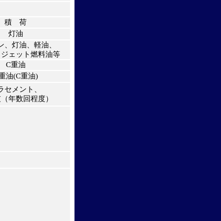
積 荷
灯油
ン、灯油、軽油、
、ジェット燃料油等
C重油
重油(C重油)
ラセメント、
灰（年数回程度）