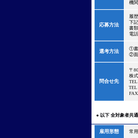
機関部
履歴書
下記
応募方法
書類
電話ま
①書
選考方法
②面接
〒80
株式
問合せ先
TEL
TEL
FAX：
● 以下 全対象者共
雇用形態
常用