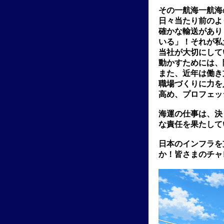
その一航海一航海
日々当たり前のよ
確かな輸送があり
いる」！それが私
当社が大切にして
動かすためには、
また、近年は働き
職場づくりに力を
高め、プロフェッ
海運の仕事は、決
な責任を果たして
日本のインフラを
か！皆さまのチャ