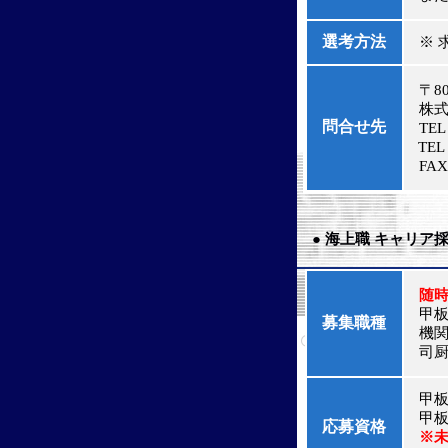
選考方法
※ 
〒80
株式
問合せ先
TEL
TEL
FAX：
● 海上職
キャリア採
随
甲板部
募集職種
機関部
司厨部
甲板部
甲板
応募資格
※