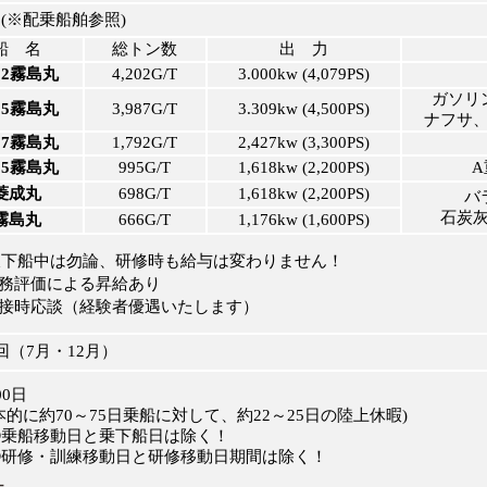
※配乗船舶参照)
船 名
総トン数
出 力
12霧島丸
4,202G/T
3.000kw (4,079PS)
ガソリ
15霧島丸
3,987G/T
3.309kw (4,500PS)
ナフサ
17霧島丸
1,792G/T
2,427kw (3,300PS)
25霧島丸
995G/T
1,618kw (2,200PS)
A
菱成丸
698G/T
1,618kw (2,200PS)
バ
石炭
霧島丸
666G/T
1,176kw (1,600PS)
下船中は勿論、研修時も給与は変わりません！
務評価による昇給あり
接時応談（経験者優遇いたします）
（7月・12月）
0日
本的に
約70～75日乗船に対して、約22～25日の陸上休暇
)
乗船移動日と乗下船日は除く！
研修・訓練移動日と研修移動日期間は除く！